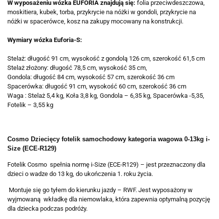
W wyposażeniu wózka EUFORIA znajdują się:
folia przeciwdeszczowa,
moskitiera, kubek, torba, przykrycie na nóżki w gondoli, przykrycie na
nóżki w spacerówce, kosz na zakupy mocowany na konstrukcji.
Wymiary wózka Euforia-S:
Stelaż: długość 91 cm, wysokość z gondolą 126 cm, szerokość 61,5 cm
Stelaż złożony: długość 78,5 cm, wysokość 35 cm,
Gondola: długość 84 cm, wysokość 57 cm, szerokość 36 cm
Spacerówka: długość 91 cm, wysokość 60 cm, szerokość 36 cm
Waga : Stelaż 5,4 kg, Koła 3,8 kg, Gondola – 6,35 kg, Spacerówka -5,35,
Fotelik – 3,55 kg
Cosmo Dziecięcy fotelik samochodowy kategoria wagowa 0-13kg
i-
Size (ECE-R129)
Fotelik Cosmo spełnia normę i-Size (ECE-R129) – jest przeznaczony dla
dzieci o wadze do 13 kg, do ukończenia 1. roku życia.
Montuje się go tyłem do kierunku jazdy – RWF. Jest wyposażony w
wyjmowaną wkładkę dla niemowlaka, która zapewnia optymalną pozycję
dla dziecka podczas podróży.