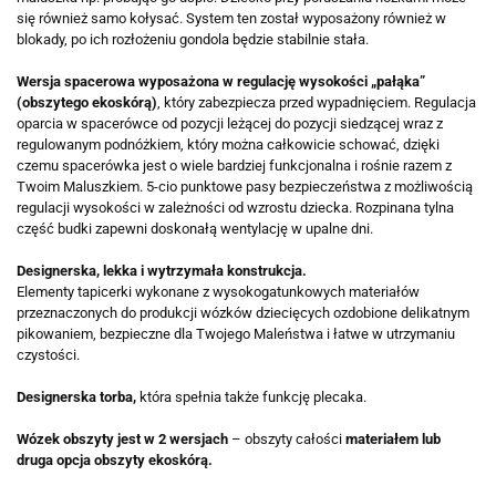
się również samo kołysać. System ten został wyposażony również w
blokady, po ich rozłożeniu gondola będzie stabilnie stała.
Wersja spacerowa wyposażona w regulację wysokości „pałąka”
(obszytego ekoskórą)
, który zabezpiecza przed wypadnięciem. Regulacja
oparcia w spacerówce od pozycji leżącej do pozycji siedzącej wraz z
regulowanym podnóżkiem, który można całkowicie schować, dzięki
czemu spacerówka jest o wiele bardziej funkcjonalna i rośnie razem z
Twoim Maluszkiem. 5-cio punktowe pasy bezpieczeństwa z możliwością
regulacji wysokości w zależności od wzrostu dziecka. Rozpinana tylna
część budki zapewni doskonałą wentylację w upalne dni.
Designerska, lekka i wytrzymała konstrukcja.
Elementy tapicerki wykonane z wysokogatunkowych materiałów
przeznaczonych do produkcji wózków dziecięcych ozdobione delikatnym
pikowaniem, bezpieczne dla Twojego Maleństwa i łatwe w utrzymaniu
czystości.
Designerska torba,
która spełnia także funkcję plecaka.
Wózek obszyty jest w 2 wersjach
– obszyty całości
materiałem lub
druga opcja obszyty ekoskórą.