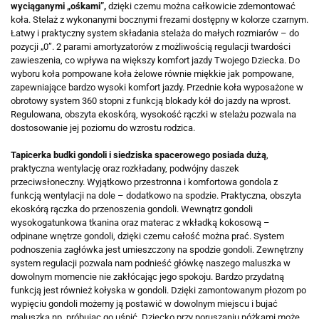
wyciąganymi „ośkami”,
dzięki czemu można całkowicie zdemontować
koła. Stelaż z wykonanymi bocznymi frezami dostępny w kolorze czarnym.
Łatwy i praktyczny system składania stelaża do małych rozmiarów – do
pozycji „0”. 2 parami amortyzatorów z możliwością regulacji twardości
zawieszenia, co wpływa na większy komfort jazdy Twojego Dziecka. Do
wyboru koła pompowane koła żelowe równie miękkie jak pompowane,
zapewniające bardzo wysoki komfort jazdy. Przednie koła wyposażone w
obrotowy system 360 stopni z funkcją blokady kół do jazdy na wprost.
Regulowana, obszyta ekoskórą, wysokość rączki w stelażu pozwala na
dostosowanie jej poziomu do wzrostu rodzica.
Tapicerka budki gondoli i siedziska spacerowego posiada dużą
,
praktyczna wentylację oraz rozkładany, podwójny daszek
przeciwsłoneczny. Wyjątkowo przestronna i komfortowa gondola z
funkcją wentylacji na dole – dodatkowo na spodzie. Praktyczna, obszyta
ekoskórą rączka do przenoszenia gondoli. Wewnątrz gondoli
wysokogatunkowa tkanina oraz materac z wkładką kokosową –
odpinane wnętrze gondoli, dzięki czemu całość można prać. System
podnoszenia zagłówka jest umieszczony na spodzie gondoli. Zewnętrzny
system regulacji pozwala nam podnieść główkę naszego maluszka w
dowolnym momencie nie zakłócając jego spokoju. Bardzo przydatną
funkcją jest również kołyska w gondoli. Dzięki zamontowanym płozom po
wypięciu gondoli możemy ją postawić w dowolnym miejscu i bujać
maluszka np. próbując go uśpić. Dziecko przy poruszaniu nóżkami może