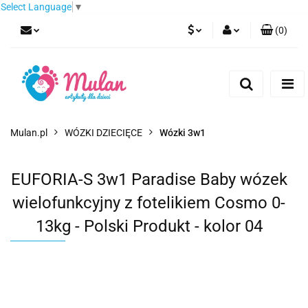
Select Language
▼
(
0
)
PLN
Zaloguj się
Zarejestruj się
EUR
Dodaj zgłoszenie
CZK
Mulan.pl
WÓZKI DZIECIĘCE
Wózki 3w1
EUFORIA-S 3w1 Paradise Baby wózek
wielofunkcyjny z fotelikiem Cosmo 0-
13kg - Polski Produkt - kolor 04