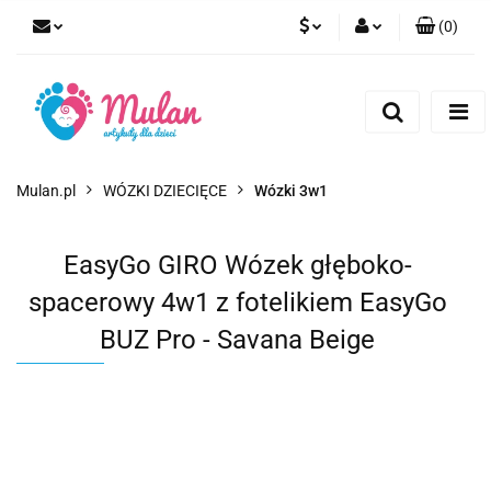
(
0
)
PLN
Zaloguj się
Zarejestruj się
EUR
Dodaj zgłoszenie
CZK
Mulan.pl
WÓZKI DZIECIĘCE
Wózki 3w1
EasyGo GIRO Wózek głęboko-
spacerowy 4w1 z fotelikiem EasyGo
BUZ Pro - Savana Beige