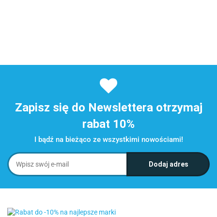
Zapisz się do Newslettera otrzymaj
rabat 10%
I bądź na bieżąco ze wszystkimi nowościami!