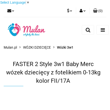
Select Language
▼
(
0
)
PLN
Zaloguj się
Zarejestruj się
EUR
Dodaj zgłoszenie
CZK
Mulan.pl
WÓZKI DZIECIĘCE
Wózki 3w1
FASTER 2 Style 3w1 Baby Merc
wózek dziecięcy z fotelikiem 0-13kg
kolor FII/17A