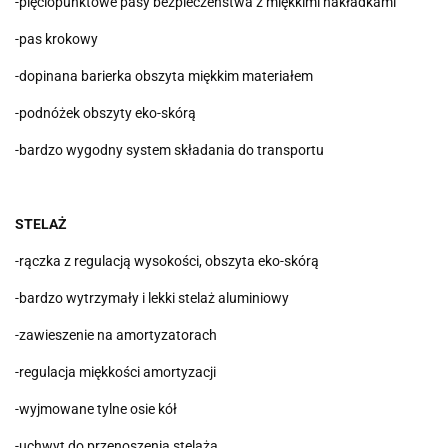
-pięciopunktowe pasy bezpieczeństwa z miękkimi nakładkami
-pas krokowy
-dopinana barierka obszyta miękkim materiałem
-podnóżek obszyty eko-skórą
-bardzo wygodny system składania do transportu
STELAŻ
-rączka z regulacją wysokości, obszyta eko-skórą
-bardzo wytrzymały i lekki stelaż aluminiowy
-zawieszenie na amortyzatorach
-regulacja miękkości amortyzacji
-wyjmowane tylne osie kół
-uchwyt do przenoszenia stelaża