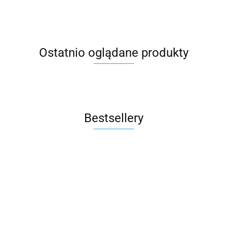
Ostatnio oglądane produkty
Bestsellery
M.Twin x
Rito
Wózek
Rubber
Auto na
Sparco Kids
ROAD FIX