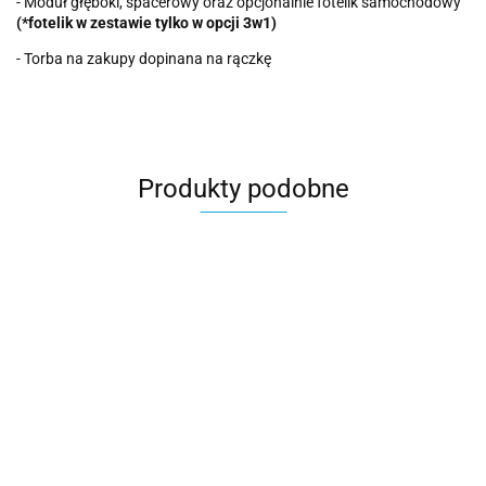
- Moduł głęboki, spacerowy oraz opcjonalnie fotelik samochodowy
(*fotelik w zestawie tylko w opcji 3w1)
- Torba na zakupy dopinana na rączkę
Produkty podobne
MODO
MODO
MODO
MODO
Molokai Duo
SUMMER
SCARLET 3w1
MONTENEGRO
3w1 Wiejar
QUEEN 3w1
Wiejar wózek
3w1 Wiejar
3736.35
3391.35
3564.99
3621.35