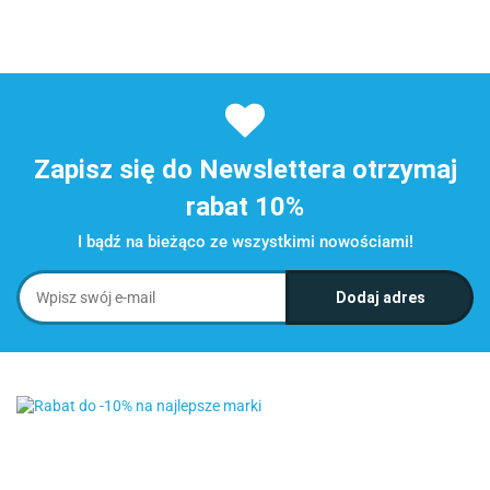
Zapisz się do Newslettera otrzymaj
rabat 10%
I bądź na bieżąco ze wszystkimi nowościami!