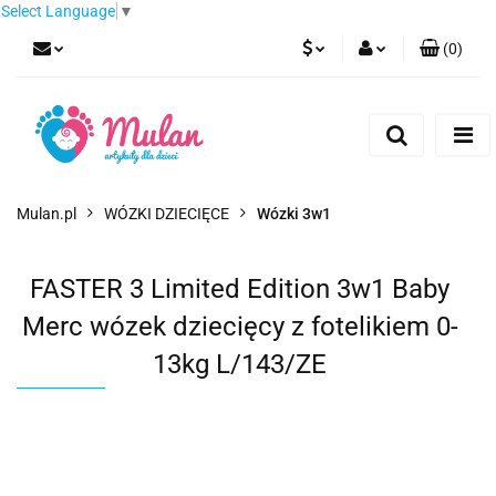
Select Language
▼
(
0
)
PLN
Zaloguj się
Zarejestruj się
EUR
Dodaj zgłoszenie
CZK
Mulan.pl
WÓZKI DZIECIĘCE
Wózki 3w1
FASTER 3 Limited Edition 3w1 Baby
Merc wózek dziecięcy z fotelikiem 0-
13kg L/143/ZE