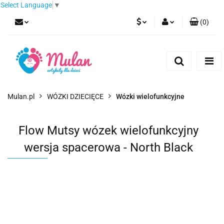
Select Language
▼
(
0
)
PLN
Zaloguj się
Zarejestruj się
EUR
Dodaj zgłoszenie
CZK
Mulan.pl
WÓZKI DZIECIĘCE
Wózki wielofunkcyjne
Flow Mutsy wózek wielofunkcyjny
wersja spacerowa - North Black