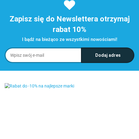
Zapisz się do Newslettera otrzymaj
rabat 10%
I bądź na bieżąco ze wszystkimi nowościami!