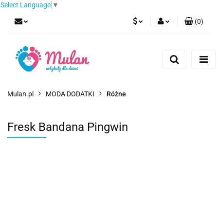
Select Language
▼
(
0
)
PLN
Zaloguj się
Zarejestruj się
EUR
Dodaj zgłoszenie
CZK
Mulan.pl
MODA DODATKI
Różne
Fresk Bandana Pingwin