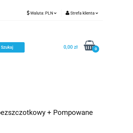
Waluta:
PLN
Strefa klienta
Karmienie
PLN
Zaloguj się
EUR
Zarejestruj się
CZK
Dodaj zgłoszenie
0,00 zł
0
ci
Bestsellery
Polecamy
ik bezszczotkowy + Pompowane