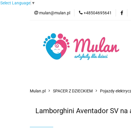
Select Language
▼
mulan@mulan.pl
+48504695641
Wyprzedaż
Pro
Nowości
Bestse
Wyprzedaż
Promocje
Kategorie
F
Mulan.pl
SPACER Z DZIECKIEM
Pojazdy elektrycz
Lamborghini Aventador SV na 