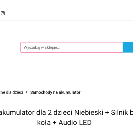
mocje
Kategorie
Foteliki
Wózki
Zabawki
llery
Polecamy
oteliki
Wózki
Zabawki
Karmienie
Nowoś
ne dla dzieci
Samochody na akumulator
akumulator dla 2 dzieci Niebieski + Siln
koła + Audio LED