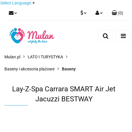
Select Language
▼
(
0
)
PLN
Zaloguj się
Zarejestruj się
EUR
Dodaj zgłoszenie
CZK
Mulan.pl
LATO I TURYSTYKA
Baseny i akcesoria plażowe
Baseny
Lay-Z-Spa Carrara SMART Air Jet
Jacuzzi BESTWAY