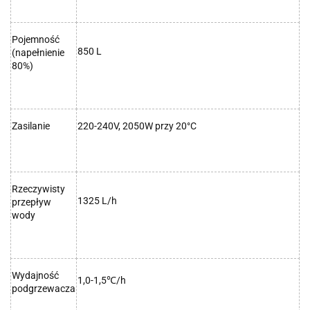
Pojemność
850 L
(napełnienie
80%)
Zasilanie
220-240V, 2050W przy 20°C
Rzeczywisty
1325 L/h
przepływ
wody
Wydajność
1,0-1,5
/h
℃
podgrzewacza