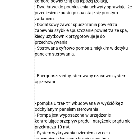
komorą powietrzną dla lepszej izolacji,
- Dwa łatwe do podniesienia uchwyty sprawiają, że
przeniesienie pustego spa staje się prostym
zadaniem,
- Dodatkowy zawór spuszczania powietrza
zapewnia szybkie spuszczanie powietrza ze spa,
kiedy użytkownik przygotowuje je do
przechowywania,
- Sterowana cyfrowo pompa z miękkim w dotyku
panelem sterowania,
- Energooszczędny, sterowany czasowo system
ogrzewani
- pompka UltraFit™ wbudowana w wyściółkę z
odchylanym panelem sterowania
- Pompa jest wyposażona w urządzenie
kontrolujące przepływ prądu - natężenie prądu nie
przekracza 10 mA,
- System wykrywania uziemienia w celu
zapewnienia lepszego bezpieczeństwa