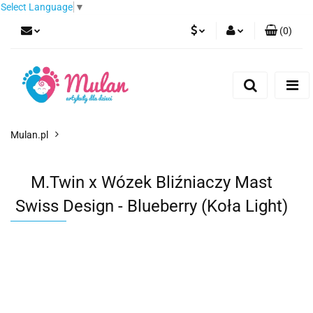
Select Language
▼
(
0
)
PLN
Zaloguj się
Zarejestruj się
EUR
Dodaj zgłoszenie
CZK
Mulan.pl
M.Twin x Wózek Bliźniaczy Mast
Swiss Design - Blueberry (Koła Light)