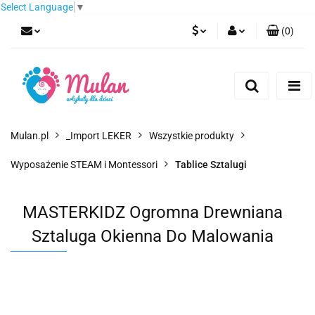
Select Language
▼
(
0
)
PLN
Zaloguj się
Zarejestruj się
EUR
Dodaj zgłoszenie
CZK
Mulan.pl
_Import LEKER
Wszystkie produkty
Wyposażenie STEAM i Montessori
Tablice Sztalugi
MASTERKIDZ Ogromna Drewniana
Sztaluga Okienna Do Malowania