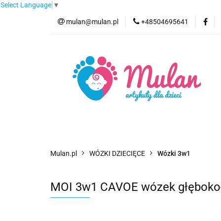
Select Language
▼
mulan@mulan.pl
+48504695641
Wyprzedaż
Pro
Nowości
Bestse
Wyprzedaż
Promocje
Kategorie
F
Mulan.pl
WÓZKI DZIECIĘCE
Wózki 3w1
MOI 3w1 CAVOE wózek głęboko-s