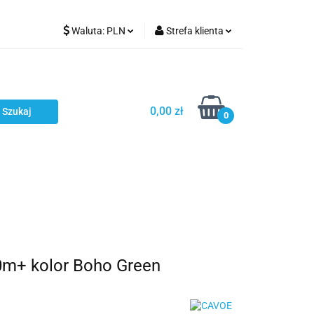
Waluta:
PLN
Strefa klienta
Karmienie
PLN
Zaloguj się
EUR
Zarejestruj się
CZK
Dodaj zgłoszenie
0,00 zł
0
ci
Bestsellery
Polecamy
0m+ kolor Boho Green