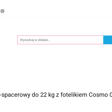
mocje
Kategorie
Foteliki
Wózki
Zabawki
llery
Polecamy
oteliki
Wózki
Zabawki
Karmienie
Nowoś
pacerowy do 22 kg z fotelikiem Cosmo 