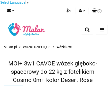
Select Language
▼
(
0
)
PLN
Zaloguj się
Zarejestruj się
EUR
Dodaj zgłoszenie
CZK
Mulan.pl
WÓZKI DZIECIĘCE
Wózki 3w1
MOI+ 3w1 CAVOE wózek głęboko-
spacerowy do 22 kg z fotelikiem
Cosmo 0m+ kolor Desert Rose