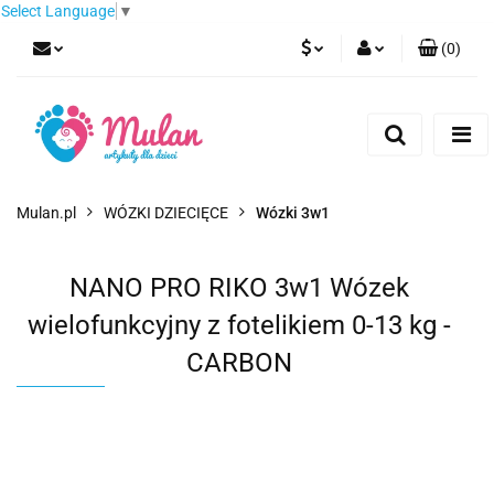
Select Language
▼
(
0
)
PLN
Zaloguj się
Zarejestruj się
EUR
Dodaj zgłoszenie
CZK
Mulan.pl
WÓZKI DZIECIĘCE
Wózki 3w1
NANO PRO RIKO 3w1 Wózek
wielofunkcyjny z fotelikiem 0-13 kg -
CARBON