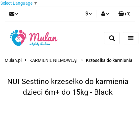
Select Language
▼
(
0
)
PLN
Zaloguj się
Zarejestruj się
EUR
Dodaj zgłoszenie
CZK
Mulan.pl
KARMIENIE NIEMOWLĄT
Krzesełka do karmienia
NUI Sesttino krzesełko do karmienia
dzieci 6m+ do 15kg - Black