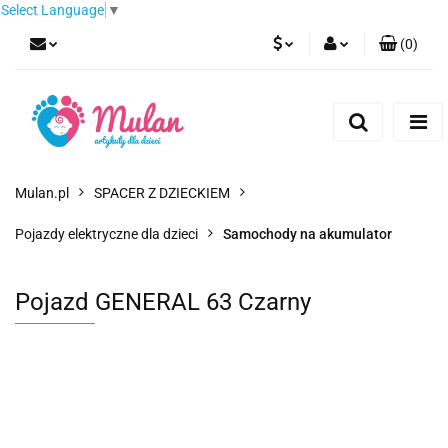
Select Language
▼
(
0
)
PLN
Zaloguj się
Zarejestruj się
EUR
Dodaj zgłoszenie
CZK
Mulan.pl
SPACER Z DZIECKIEM
Pojazdy elektryczne dla dzieci
Samochody na akumulator
Pojazd GENERAL 63 Czarny