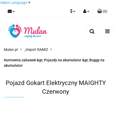
Select Language
▼
(
0
)
PLN
Zaloguj się
Zarejestruj się
EUR
Dodaj zgłoszenie
CZK
Mulan.pl
_Import RAMIZ
Hurtownia zabawek &gt; Pojazdy na akumulator &gt; Buggy na
akumulator
Pojazd Gokart Elektryczny MAIGHTY
Czerwony