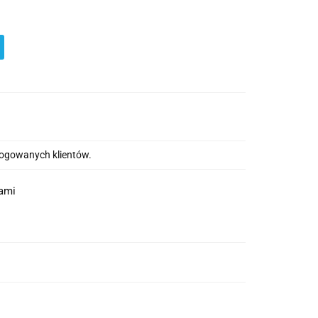
alogowanych klientów.
nami