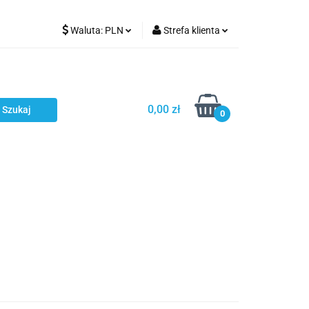
Waluta:
PLN
Strefa klienta
Karmienie
PLN
Zaloguj się
EUR
Zarejestruj się
CZK
Dodaj zgłoszenie
0,00 zł
0
ci
Bestsellery
Polecamy