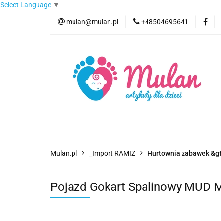
Select Language
▼
mulan@mulan.pl
+48504695641
Wyprzedaż
Pro
Nowości
Bestse
Wyprzedaż
Promocje
Kategorie
F
Mulan.pl
_Import RAMIZ
Hurtownia zabawek &gt;
Pojazd Gokart Spalinowy MUD 