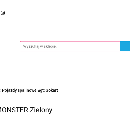
mocje
Kategorie
Foteliki
Wózki
Zabawki
llery
Polecamy
oteliki
Wózki
Zabawki
Karmienie
Nowoś
 Pojazdy spalinowe &gt; Gokart
MONSTER Zielony