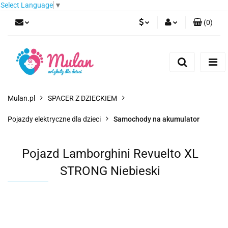
Select Language
▼
(
0
)
PLN
Zaloguj się
Zarejestruj się
EUR
Dodaj zgłoszenie
CZK
Mulan.pl
SPACER Z DZIECKIEM
Pojazdy elektryczne dla dzieci
Samochody na akumulator
Pojazd Lamborghini Revuelto XL
STRONG Niebieski