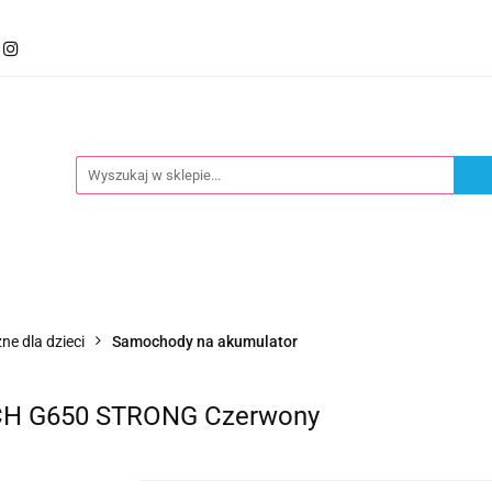
mocje
Kategorie
Foteliki
Wózki
Zabawki
llery
Polecamy
oteliki
Wózki
Zabawki
Karmienie
Nowoś
ne dla dzieci
Samochody na akumulator
CH G650 STRONG Czerwony