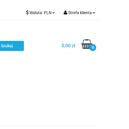
Waluta:
PLN
Strefa klienta
Karmienie
PLN
Zaloguj się
EUR
Zarejestruj się
CZK
Dodaj zgłoszenie
0,00 zł
0
ci
Bestsellery
Polecamy