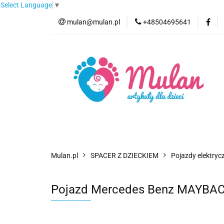
Select Language
▼
mulan@mulan.pl
+48504695641
Wyprzedaż
Pro
Nowości
Bestse
Wyprzedaż
Promocje
Kategorie
F
Mulan.pl
SPACER Z DZIECKIEM
Pojazdy elektrycz
Pojazd Mercedes Benz MAYBA