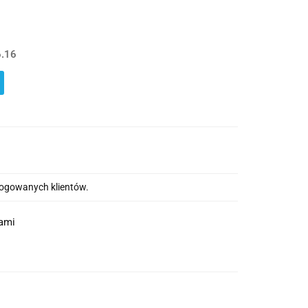
.16
alogowanych klientów.
nami