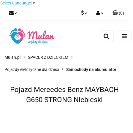
Select Language
▼
(
0
)
PLN
Zaloguj się
Zarejestruj się
EUR
Dodaj zgłoszenie
CZK
Mulan.pl
SPACER Z DZIECKIEM
Pojazdy elektryczne dla dzieci
Samochody na akumulator
Pojazd Mercedes Benz MAYBACH
G650 STRONG Niebieski