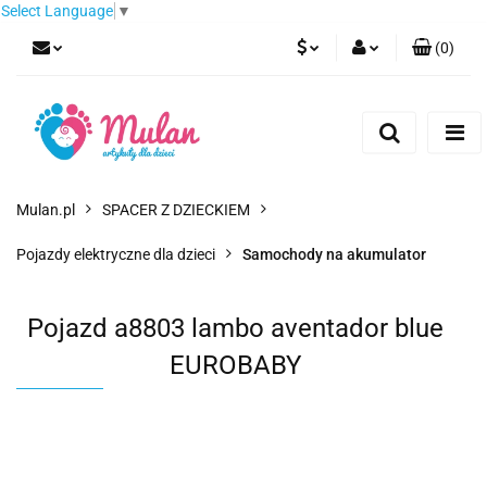
Select Language
▼
(
0
)
PLN
Zaloguj się
Zarejestruj się
EUR
Dodaj zgłoszenie
CZK
Mulan.pl
SPACER Z DZIECKIEM
Pojazdy elektryczne dla dzieci
Samochody na akumulator
Pojazd a8803 lambo aventador blue
EUROBABY