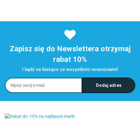
Zapisz się do Newslettera otrzymaj
rabat 10%
I bądź na bieżąco ze wszystkimi nowościami!