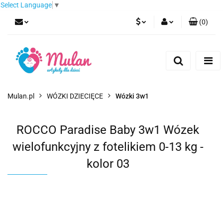
Select Language
▼
(
0
)
PLN
Zaloguj się
Zarejestruj się
EUR
Dodaj zgłoszenie
CZK
Mulan.pl
WÓZKI DZIECIĘCE
Wózki 3w1
ROCCO Paradise Baby 3w1 Wózek
wielofunkcyjny z fotelikiem 0-13 kg -
kolor 03