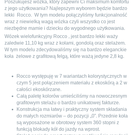
Poszukujesz wózka, który zapewni Ci maksimum komfortu
z jego użytkowania? Najlepszym wyborem będzie bardzo
lekki
Rocco.
W tym modelu połączyliśmy funkcjonalność
wraz z niewielką wagą wózka czyli wszystko co jest
niezbędne mamie i dziecku do wygodnego użytkowania.
Wózek wielofunkcyjny Rocco , jest bardzo lekki waży
zaledwie 11,10 kg wraz z kołami, gondolą oraz stelażem.
W tym modelu zdecydowaliśmy się na bardzo eleganckie
koła
żelowe z grafitową felgą, które ważą jedyne 2,8 kg.
Rocco występuję w 7 wariantach kolorystycznych w
czym 5 jest połączeniem materiału z ekoskórą a 2 w
całości ekoskórzane.
Całą paletę kolorów umieściliśmy na nowoczesnym
grafitowym stelażu o bardzo unikatowej fakturze.
Konstrukcja ma łatwy i praktyczny system składania
do małych rozmiarów – do pozycji „0”. Przednie koła
są wyposażone w obrotowy system 360 stopni z
funkcją blokady kół do jazdy na wprost.