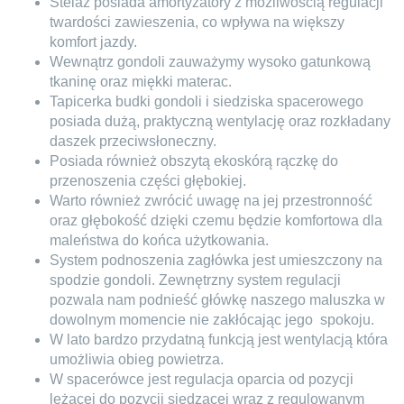
Stelaż posiada amortyzatory z możliwością regulacji
twardości zawieszenia, co wpływa na większy
komfort jazdy.
Wewnątrz gondoli zauważymy wysoko gatunkową
tkaninę oraz miękki materac.
Tapicerka budki gondoli i siedziska spacerowego
posiada dużą, praktyczną wentylację oraz rozkładany
daszek przeciwsłoneczny.
Posiada również obszytą ekoskórą rączkę do
przenoszenia części głębokiej.
Warto również zwrócić uwagę na jej przestronność
oraz głębokość dzięki czemu będzie komfortowa dla
maleństwa do końca użytkowania.
System podnoszenia zagłówka jest umieszczony na
spodzie gondoli. Zewnętrzny system regulacji
pozwala nam podnieść główkę naszego maluszka w
dowolnym momencie nie zakłócając jego
spokoju.
W lato bardzo przydatną funkcją jest wentylacją która
umożliwia obieg powietrza.
W spacerówce jest regulacja oparcia od pozycji
leżącej do pozycji siedzącej wraz z regulowanym