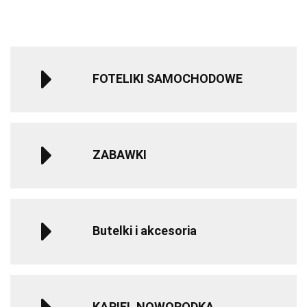
do 12 roku
do 
życia - Gray
życ
FOTELIKI SAMOCHODOWE
ZABAWKI
Butelki i akcesoria
KĄPIEL NOWORODKA