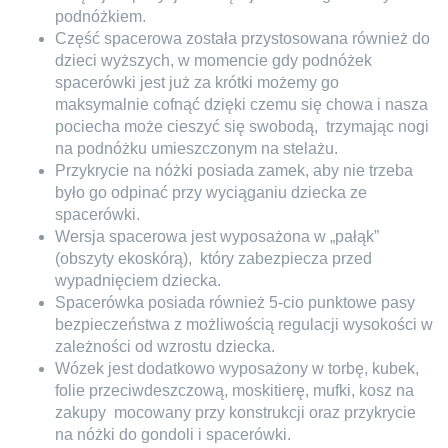
podnóżkiem.
Część spacerowa została przystosowana również do
dzieci wyższych, w momencie gdy podnóżek
spacerówki jest już za krótki możemy go
maksymalnie cofnąć dzięki czemu się chowa i nasza
pociecha może cieszyć się swobodą,
trzymając nogi
na podnóżku umieszczonym na stelażu.
Przykrycie na nóżki posiada zamek, aby nie trzeba
było go odpinać przy wyciąganiu dziecka ze
spacerówki.
Wersja spacerowa jest wyposażona w „pałąk”
(obszyty ekoskórą),
który zabezpiecza przed
wypadnięciem dziecka.
Spacerówka posiada również 5-cio punktowe pasy
bezpieczeństwa z możliwością regulacji wysokości w
zależności od wzrostu dziecka.
Wózek jest dodatkowo wyposażony w torbę, kubek,
folie przeciwdeszczową, moskitierę, mufki, kosz na
zakupy
mocowany przy konstrukcji oraz przykrycie
na nóżki do gondoli i spacerówki.