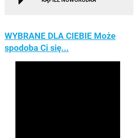
WYBRANE DLA CIEBIE Może
spodoba Ci się...