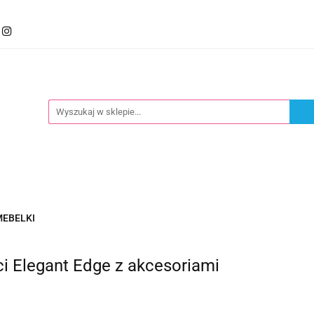
mocje
Kategorie
Foteliki
Wózki
Zabawki
llery
Polecamy
oteliki
Wózki
Zabawki
Karmienie
Nowoś
MEBELKI
ci Elegant Edge z akcesoriami