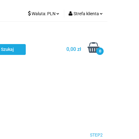
Waluta:
PLN
Strefa klienta
Karmienie
PLN
Zaloguj się
EUR
Zarejestruj się
CZK
Dodaj zgłoszenie
0,00 zł
0
ci
Bestsellery
Polecamy
STEP2