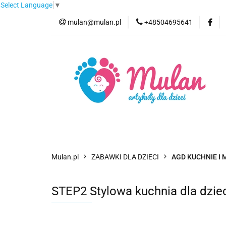
Select Language
▼
mulan@mulan.pl
+48504695641
Wyprzedaż
Pro
Nowości
Bestse
Wyprzedaż
Promocje
Kategorie
F
Mulan.pl
ZABAWKI DLA DZIECI
AGD KUCHNIE I 
STEP2 Stylowa kuchnia dla dzie