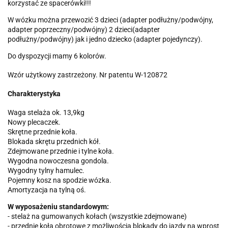
korzystać ze spacerówki!!!
W wózku można przewozić 3 dzieci (adapter podłużny/podwójny,
adapter poprzeczny/podwójny) 2 dzieci(adapter
podłużny/podwójny) jak i jedno dziecko (adapter pojedynczy).
Do dyspozycji mamy 6 kolorów.
Wzór użytkowy zastrzeżony. Nr patentu W-120872
Charakterystyka
Waga stelaża ok. 13,9kg
Nowy plecaczek.
Skrętne przednie koła.
Blokada skrętu przednich kół.
Zdejmowane przednie i tylne koła.
Wygodna nowoczesna gondola.
Wygodny tylny hamulec.
Pojemny kosz na spodzie wózka.
Amortyzacja na tylną oś.
W wyposażeniu standardowym:
- stelaż na gumowanych kołach (wszystkie zdejmowane)
- przednie koła obrotowe z możliwością blokady do jazdy na wprost