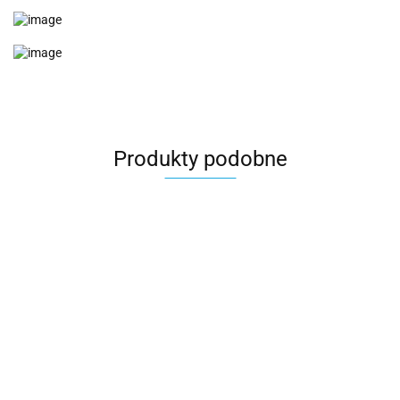
Produkty podobne
MODO
MODO
MODO
MODO
Molokai Duo
SUMMER
SCARLET 3w1
MONTENEGRO
3w1 Wiejar
QUEEN 3w1
Wiejar wózek
3w1 Wiejar