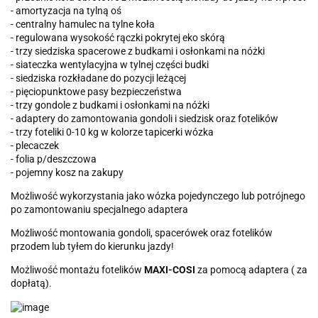
- amortyzacja na tylną oś
- centralny hamulec na tylne koła
- regulowana wysokość rączki pokrytej eko skórą
- trzy siedziska spacerowe z budkami i osłonkami na nóżki
- siateczka wentylacyjna w tylnej części budki
- siedziska rozkładane do pozycji leżącej
- pięciopunktowe pasy bezpieczeństwa
- trzy gondole z budkami i osłonkami na nóżki
- adaptery do zamontowania gondoli i siedzisk oraz fotelików
- trzy foteliki 0-10 kg w kolorze tapicerki wózka
- plecaczek
- folia p/deszczowa
- pojemny kosz na zakupy
Możliwość wykorzystania jako wózka pojedynczego lub potrójnego
po zamontowaniu specjalnego adaptera
Możliwość montowania gondoli, spacerówek oraz fotelików
przodem lub tyłem do kierunku jazdy!
Możliwość montażu fotelików
MAXI-COSI
za pomocą adaptera ( za
dopłatą).