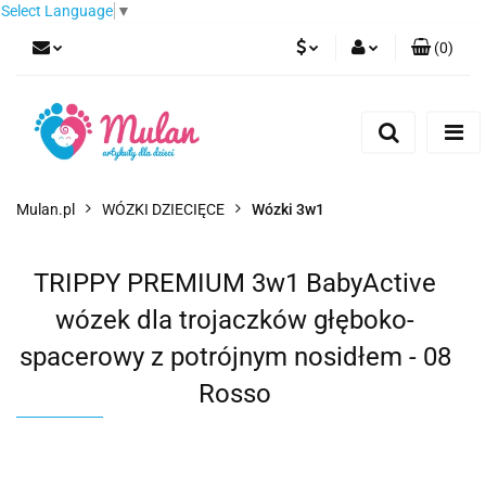
Select Language
▼
(
0
)
PLN
Zaloguj się
Zarejestruj się
EUR
Dodaj zgłoszenie
CZK
Mulan.pl
WÓZKI DZIECIĘCE
Wózki 3w1
TRIPPY PREMIUM 3w1 BabyActive
wózek dla trojaczków głęboko-
spacerowy z potrójnym nosidłem - 08
Rosso