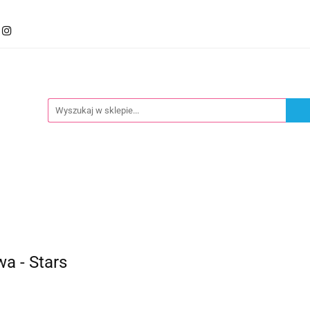
mocje
Kategorie
Foteliki
Wózki
Zabawki
llery
Polecamy
oteliki
Wózki
Zabawki
Karmienie
Nowoś
a - Stars