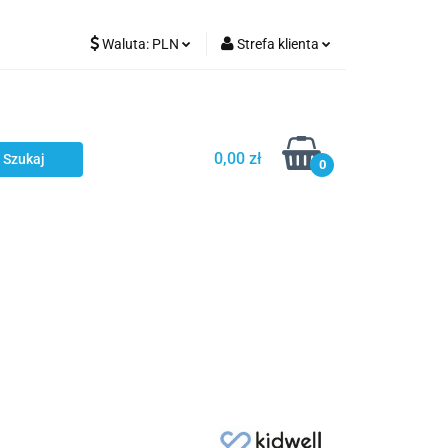
Waluta:
PLN
Strefa klienta
Karmienie
PLN
Zaloguj się
EUR
Zarejestruj się
CZK
Dodaj zgłoszenie
0,00 zł
0
ci
Bestsellery
Polecamy