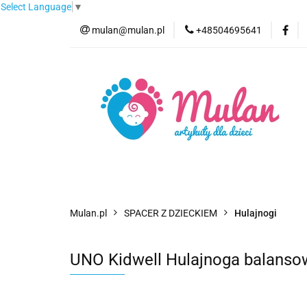
Select Language
▼
mulan@mulan.pl
+48504695641
Wyprzedaż
Pro
Nowości
Bestse
Wyprzedaż
Promocje
Kategorie
F
Mulan.pl
SPACER Z DZIECKIEM
Hulajnogi
UNO Kidwell Hulajnoga balansow