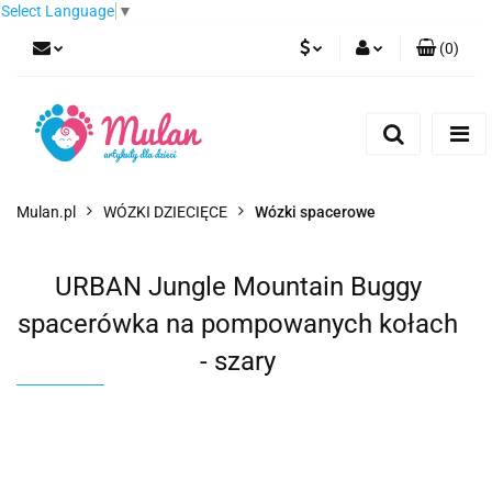
Select Language
▼
(
0
)
PLN
Zaloguj się
Zarejestruj się
EUR
Dodaj zgłoszenie
CZK
Mulan.pl
WÓZKI DZIECIĘCE
Wózki spacerowe
URBAN Jungle Mountain Buggy
spacerówka na pompowanych kołach
- szary