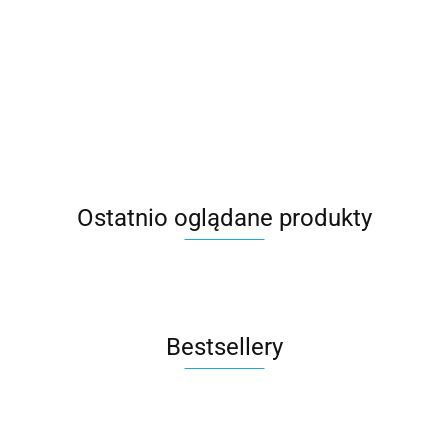
MOI XL CAVOE
Flow Mutsy
Bebetto
Terenowy
Lekki
1399.00
1319.00
299.00
Wózek
wózek
wózek
wózek
wózek
wielofunkcyjny
wielofunkcyjny
spacerowy
spacerowy
spacerow
2199.00
3130.00
wersja
wersja
koła Flexy
do 25 kg -
5,3 kg -
spacerowa -
spacerowa -
Wheels -
BLACK
Grey
Moss
Urban Green
Estilo 01
Miedziany
Ostatnio oglądane produkty
Bestsellery