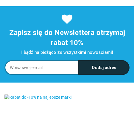
Zapisz się do Newslettera otrzymaj
rabat 10%
I bądź na bieżąco ze wszystkimi nowościami!