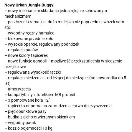
Nowy Urban Jungle Buggy:
– nowy mechanizm składania jedną ręką ze schowanym
mechanizmem
– po złożeniu rama jest dużo mniejsza niż poprzednio, wózek sam
stoi
– wygodny ręczny hamulec
– blokowane przednie koło
– wysokie oparcie, regulowany podnóżek
– regulacja pasów
– nowe kolory tapicerek
– nowe funkcje gondoli – możliwość przekształcenia w siedzenie
przejściowe
– regulowana wysokość rączki
– regulacja siedzenia – od leżącej do siedzącej (od noworodka do 5
lat)
– amortyzacja
– kompatybilny z fotelikiem MB protect
– 3 pompowane koła 12’’
– tapicerka odporna na zabrudzenia, łatwa do czyszczenia
– pięciopunktowe pasy
– budka z cicho otwieranym okienkiem
– wygodny pałąk
– kosz o pojemności 10 kg