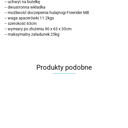
– uchwyt na butelkę
– dwustronna wkładka
– możliwość doczepienia hulajnogi Freerider MB
– waga spacerówki 11.2kgs
– szerokość 63cm
– wymiary po złożeniu 90 x 63 x 33cm
– maksymalny załadunek 25kg
Produkty podobne
NICO
HAUCK
ALFA
ESTILO
RUNNER 2
Caretero