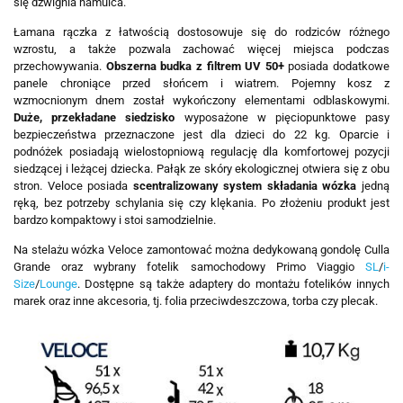
się dźwignia hamulca.
Łamana rączka z łatwością dostosowuje się do rodziców różnego
wzrostu, a także pozwala zachować więcej miejsca podczas
przechowywania.
Obszerna budka z filtrem UV 50+
posiada dodatkowe
panele chroniące przed słońcem i wiatrem. Pojemny kosz z
wzmocnionym dnem został wykończony elementami odblaskowymi.
Duże, przekładane siedzisko
wyposażone w pięciopunktowe pasy
bezpieczeństwa przeznaczone jest dla dzieci do 22 kg. Oparcie i
podnóżek posiadają wielostopniową regulację dla komfortowej pozycji
siedzącej i leżącej dziecka. Pałąk ze skóry ekologicznej otwiera się z obu
stron. Veloce posiada
scentralizowany system składania wózka
jedną
ręką, bez potrzeby schylania się czy klękania. Po złożeniu produkt jest
bardzo kompaktowy i stoi samodzielnie.
Na stelażu wózka Veloce zamontować można dedykowaną gondolę Culla
Grande oraz wybrany fotelik samochodowy Primo Viaggio
SL
/
i-
Size
/
Lounge
. Dostępne są także adaptery do montażu fotelików innych
marek oraz inne akcesoria, tj. folia przeciwdeszczowa, torba czy plecak.