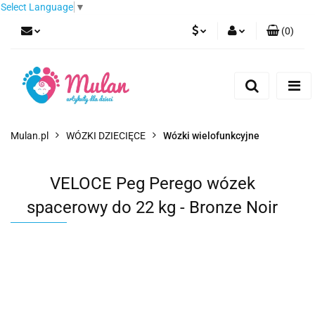
Select Language
▼
(
0
)
PLN
Zaloguj się
Zarejestruj się
EUR
Dodaj zgłoszenie
CZK
Mulan.pl
WÓZKI DZIECIĘCE
Wózki wielofunkcyjne
VELOCE Peg Perego wózek
spacerowy do 22 kg - Bronze Noir