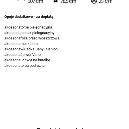
Opcje dodatkowe - za dopłatą
akcesoria
torba pielęgnacyjna
akcesoria
plecak pielęgnacyjny
akcesoria
folia przeciwdeszczowa
akcesoria
moskitiera
akcesoria
wkładka Baby Cushion
akcesoria
śpiwór Vario
akcesoria
uchwyt na butelkę
akcesoria
torba podróżna