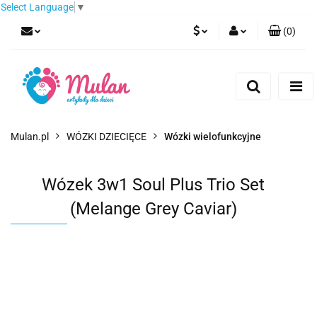
Select Language
▼
(
0
)
PLN
Zaloguj się
Zarejestruj się
EUR
Dodaj zgłoszenie
CZK
Mulan.pl
WÓZKI DZIECIĘCE
Wózki wielofunkcyjne
Wózek 3w1 Soul Plus Trio Set
(Melange Grey Caviar)