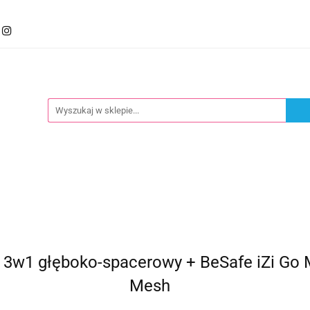
mocje
Kategorie
Foteliki
Wózki
Zabawki
llery
Polecamy
oteliki
Wózki
Zabawki
Karmienie
Nowoś
1 głęboko-spacerowy + BeSafe iZi Go Mod
Mesh