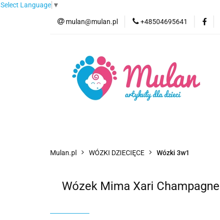
Select Language
▼
mulan@mulan.pl
+48504695641
Wyprzedaż
Pro
Nowości
Bestse
Wyprzedaż
Promocje
Kategorie
F
Mulan.pl
WÓZKI DZIECIĘCE
Wózki 3w1
Wózek Mima Xari Champagne 3w