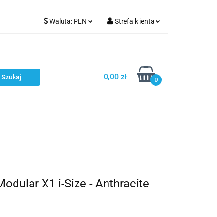
Waluta:
PLN
Strefa klienta
Karmienie
PLN
Zaloguj się
EUR
Zarejestruj się
CZK
Dodaj zgłoszenie
0,00 zł
0
ci
Bestsellery
Polecamy
ular X1 i-Size - Anthracite