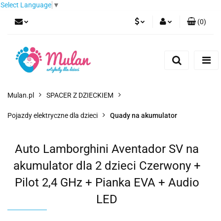
Select Language
▼
(
0
)
PLN
Zaloguj się
Zarejestruj się
EUR
Dodaj zgłoszenie
CZK
Mulan.pl
SPACER Z DZIECKIEM
Pojazdy elektryczne dla dzieci
Quady na akumulator
Auto Lamborghini Aventador SV na
akumulator dla 2 dzieci Czerwony +
Pilot 2,4 GHz + Pianka EVA + Audio
LED