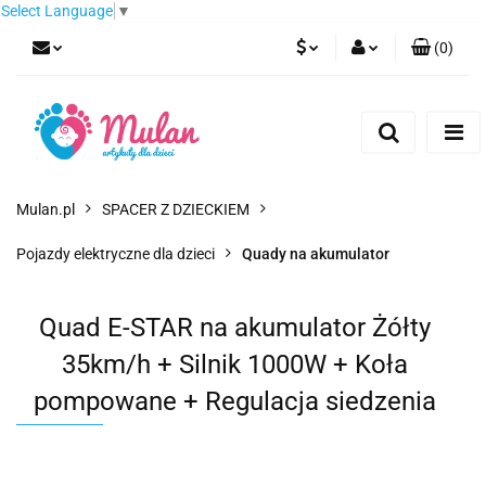
Select Language
▼
(
0
)
PLN
Zaloguj się
Zarejestruj się
EUR
Dodaj zgłoszenie
CZK
Mulan.pl
SPACER Z DZIECKIEM
Pojazdy elektryczne dla dzieci
Quady na akumulator
Quad E-STAR na akumulator Żółty
35km/h + Silnik 1000W + Koła
pompowane + Regulacja siedzenia