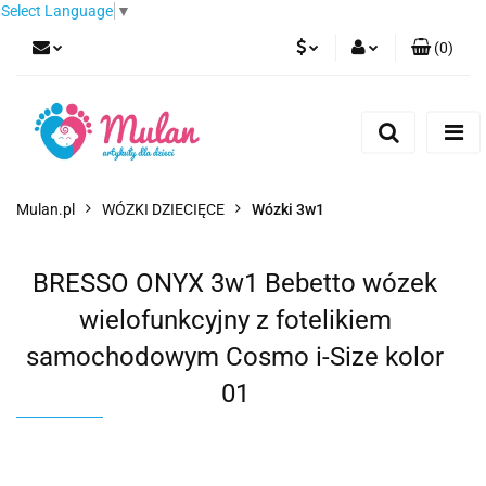
Select Language
▼
(
0
)
PLN
Zaloguj się
Zarejestruj się
EUR
Dodaj zgłoszenie
CZK
Mulan.pl
WÓZKI DZIECIĘCE
Wózki 3w1
BRESSO ONYX 3w1 Bebetto wózek
wielofunkcyjny z fotelikiem
samochodowym Cosmo i-Size kolor
01