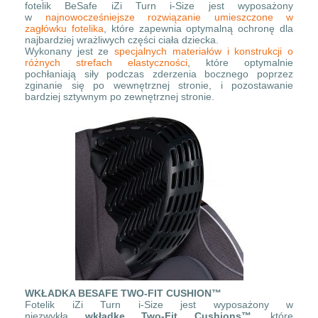
fotelik BeSafe iZi Turn i-Size jest wyposażony
w
najnowocześniejsze rozwiązanie umieszczone w
zagłówku fotelika
, które zapewnia optymalną ochronę dla
najbardziej wrażliwych części ciała dziecka.
Wykonany jest ze
specjalnych materiałów i konstrukcji o
różnych strefach elastyczności
, które optymalnie
pochłaniają siły podczas zderzenia bocznego poprzez
zginanie się po wewnętrznej stronie, i pozostawanie
bardziej sztywnym po zewnętrznej stronie.
WKŁADKA BESAFE TWO-FIT CUSHION™
Fotelik iZi Turn i-Size jest wyposażony w
niezwykłą
wkładkę Two-Fit Cushions™
, które