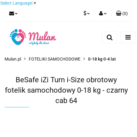
Select Language
▼
(
0
)
PLN
Zaloguj się
Zarejestruj się
EUR
Dodaj zgłoszenie
CZK
Mulan.pl
FOTELIKI SAMOCHODOWE
0-18 kg 0-4 lat
BeSafe iZi Turn i-Size obrotowy
fotelik samochodowy 0-18 kg - czarny
cab 64