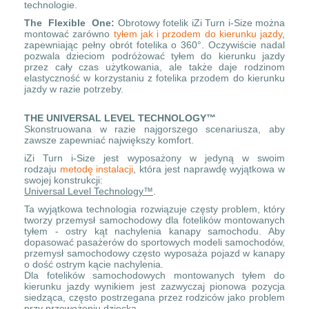
technologie.
The Flexible One:
Obrotowy fotelik iZi Turn i-Size można
montować zarówno
tyłem jak i przodem do kierunku jazdy
,
zapewniając pełny obrót fotelika o 360°. Oczywiście nadal
pozwala dzieciom podróżować tyłem do kierunku jazdy
przez cały czas użytkowania, ale także daje rodzinom
elastyczność w korzystaniu z fotelika przodem do kierunku
jazdy w razie potrzeby.
THE UNIVERSAL LEVEL TECHNOLOGY™
Skonstruowana w razie najgorszego scenariusza, aby
zawsze zapewniać największy komfort.
iZi Turn i-Size jest wyposażony w jedyną w swoim
rodzaju
metodę instalacji
, która jest naprawdę wyjątkowa w
swojej konstrukcji:
Universal Level Technology™
.
Ta wyjątkowa technologia rozwiązuje częsty problem, który
tworzy przemysł samochodowy dla fotelików montowanych
tyłem - ostry kąt nachylenia kanapy samochodu. Aby
dopasować pasażerów do sportowych modeli samochodów,
przemysł samochodowy często wyposaża pojazd w kanapy
o dość ostrym kącie nachylenia.
Dla fotelików samochodowych montowanych tyłem do
kierunku jazdy wynikiem jest zazwyczaj pionowa pozycja
siedząca, często postrzegana przez rodziców jako problem
przy przewożeniu dziecka.