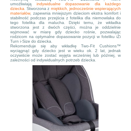
umożliwiają
indywidualne dopasowanie dla każdego
dziecka
. Stworzona z
miękkich, jednocześnie wspierających
materiałów
, zapewnia mniejszym dzieciom ekstra komfort i
stabilność podczas przejścia z fotelika dla niemowlaka do
tego fotelika dla malucha. Dzięki temu, że wkładka
stworzona jest z dwóch części, można je oddzielnie
wyjmować w miarę gdy dziecko rośnie, pozwalając
rodzicom na optymalne dopasowanie pozycji w foteliku iZi
Turn i-Size do dziecka.
Rekomenduje się aby wkładkę Two-Fit Cushions™
wyciągnąć gdy dziecko jest w wieku ok. 2 lat, jednak
oczywiście może zostać wyjęta wcześniej lub później, w
zależności od indywidualnych potrzeb dziecka.