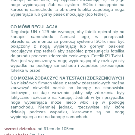
nogę wypierającą i/lub na system ISOfix i następnie na
karoserię samochodu, a obrotowi fotelika zapobiega noga
wypierająca lub górny pasek mocujący (top tether).
CO MÓWI REGULACJA
Regulacja UN r 129 nie wymaga, aby fotelik opierał się na
kanapie samochodu. Zamiast tego, w przepisach
określono, że montaż za pomocą systemu ISOfix musi być
połączony z nogą wypierającą lub górnym paskiem
mocującym (top tether) aby zapobiec przesunięciu fotelika
do przodu podczas zderzenia czołowego. Fotelik iZi Twist i-
Size jest wyposażony w nogę wypierającą aby rozłożyć siły
wypadku na podłogę samochodu i zapobiec przesunięciu
fotelika w przód.
CO MOŻNA ZOBACZYĆ NA TESTACH ZDERZENIOWYCH
Na niektórych filmach video z testów zderzeniowych można
zauważyć niewielki nacisk na kanapę na stanowisku
testowym, co daje wrażenie jakby siły zderzenia były
faktycznie rozłożone na kanapę. Jednak w tym przypadku
noga wypierająca może nieco wbić się w podłogę
samochodu. Niemniej jednak, rzeczywiste siły, które
działają podczas wypadku, kierowane są na nogę
wypierającą a nie na kanapę samochodu.
wzrost dziecka:
od 61cm do 105cm
wiek około:
6m-4lat