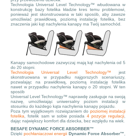
Technologia Universal Level Technology™ wbudowana w
konstrukcję bazy fotelika kładzie kres temu problemowi,
ponieważ jest skonstruowana w taki sposób, aby zawsze
umożliwiać prawidłową, poziomą instalację fotelika, bez
znaczenia jaki kąt nachylenia kanapy ma Twój samochód.
Kanapy samochodowe zazwyczaj mają kąt nachylenia od 5
do 20 stopni.
Technologia Universal Level Technology™
jest
skonstruowana w przypadku najgorszych scenariuszy,
pozwalając na prawidłową, poziomą instalację fotelika
nawet w przypadku nachylenia kanapy o 20 stopni. W ten
sposób
Universal Level Technology™ naprawdę zasługuje na swoją
nazwę, umożliwiając uniwersalny poziom instalacji w
stosunku do każdego kąta nachylenia kanapy pojazdu.
Poza tym wyjątkowym rozwiązaniem do
poziomej instalacji
fotelika
, fotelik sam w sobie posiada
4 pozycje regulacji
,
dając największy komfort dla dziecka, bez względu na wiek.
BESAFE DYNAMIC FORCE ABSORBER™
Dzięki
pochłaniaczowi energii
Dynamic Force Absorber™
,