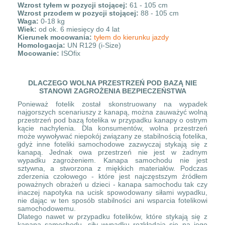
Wzrost tyłem w pozycji stojącej:
61 - 105 cm
Wzrost przodem w pozycji stojącej:
88 - 105 cm
Waga:
0-18 kg
Wiek:
od ok. 6 miesięcy do 4 lat
Kierunek mocowania:
tyłem do kierunku jazdy
Homologacja:
UN R129 (i-Size)
Mocowanie:
ISOfix
DLACZEGO WOLNA PRZESTRZEŃ POD BAZĄ NIE
STANOWI ZAGROŻENIA BEZPIECZEŃSTWA
Ponieważ fotelik został skonstruowany na wypadek
najgorszych scenariuszy z kanapą, można zauważyć wolną
przestrzeń pod bazą fotelika w przypadku kanapy o ostrym
kącie nachylenia. Dla konsumentów, wolna przestrzeń
może wywoływać niepokój związany ze stabilnością fotelika,
gdyż inne foteliki samochodowe zazwyczaj stykają się z
kanapą. Jednak owa przestrzeń nie jest w żadnym
wypadku zagrożeniem. Kanapa samochodu nie jest
sztywna, a stworzona z miękkich materiałów. Podczas
zderzenia czołowego - które jest najczęstszym źródłem
poważnych obrażeń u dzieci - kanapa samochodu tak czy
inaczej napotyka na ucisk spowodowany siłami wypadku,
nie dając w ten sposób stabilności ani wsparcia fotelikowi
samochodowemu.
Dlatego nawet w przypadku fotelików, które stykają się z
kanapą samochodu, siły wypadku rozkładają się na jego