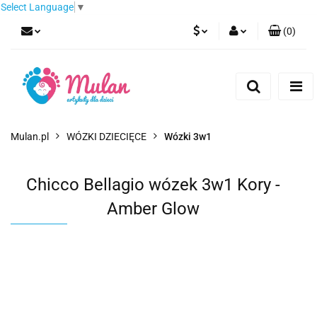
Select Language
▼
(
0
)
PLN
Zaloguj się
Zarejestruj się
EUR
Dodaj zgłoszenie
CZK
Mulan.pl
WÓZKI DZIECIĘCE
Wózki 3w1
Chicco Bellagio wózek 3w1 Kory -
Amber Glow