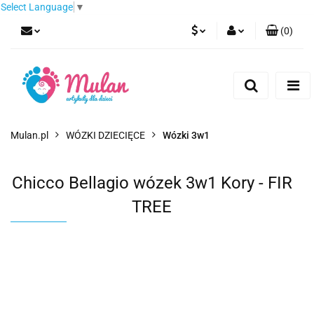
Select Language
▼
(
0
)
PLN
Zaloguj się
Zarejestruj się
EUR
Dodaj zgłoszenie
CZK
Mulan.pl
WÓZKI DZIECIĘCE
Wózki 3w1
Chicco Bellagio wózek 3w1 Kory - FIR
TREE