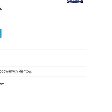
AN
alogowanych klientów.
nami