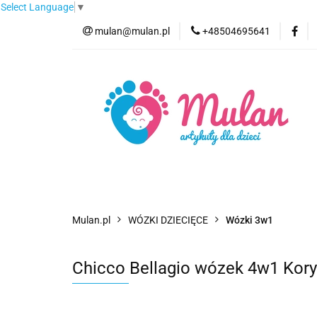
Select Language
▼
mulan@mulan.pl
+48504695641
Wyprzedaż
Pro
Nowości
Bestse
Wyprzedaż
Promocje
Kategorie
F
Mulan.pl
WÓZKI DZIECIĘCE
Wózki 3w1
Chicco Bellagio wózek 4w1 Kory