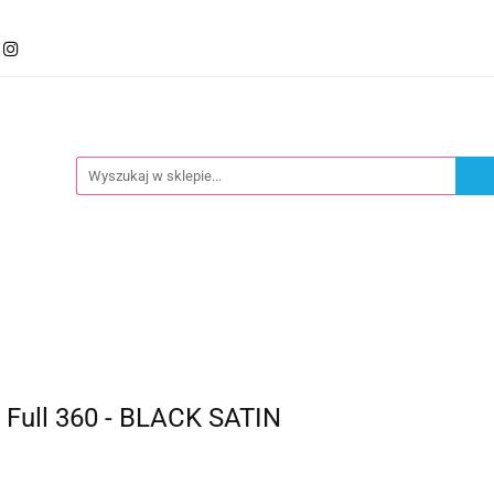
mocje
Kategorie
Foteliki
Wózki
Zabawki
llery
Polecamy
oteliki
Wózki
Zabawki
Karmienie
Nowoś
 Full 360 - BLACK SATIN