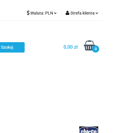
Waluta:
PLN
Strefa klienta
Karmienie
PLN
Zaloguj się
EUR
Zarejestruj się
CZK
Dodaj zgłoszenie
0,00 zł
0
ci
Bestsellery
Polecamy