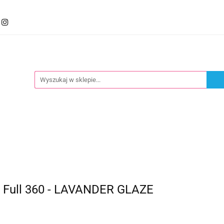
mocje
Kategorie
Foteliki
Wózki
Zabawki
llery
Polecamy
oteliki
Wózki
Zabawki
Karmienie
Nowoś
y Full 360 - LAVANDER GLAZE