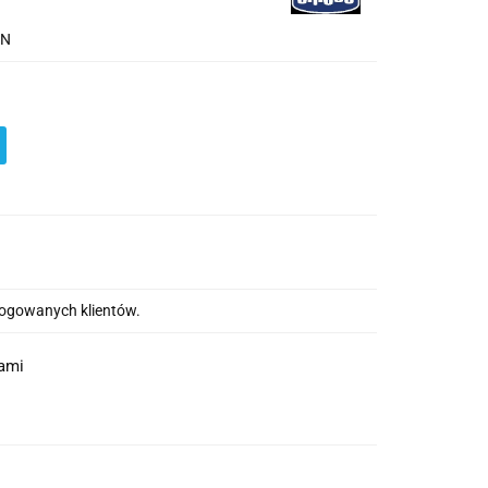
AN
alogowanych klientów.
nami