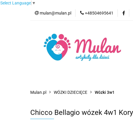
Select Language
▼
mulan@mulan.pl
+48504695641
Wyprzedaż
Pro
Nowości
Bestse
Wyprzedaż
Promocje
Kategorie
F
Mulan.pl
WÓZKI DZIECIĘCE
Wózki 3w1
Chicco Bellagio wózek 4w1 Kor