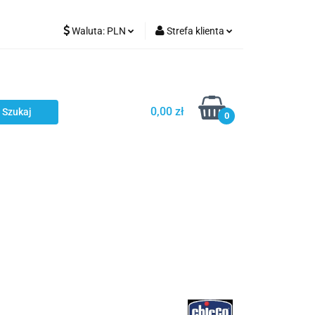
Waluta:
PLN
Strefa klienta
Karmienie
PLN
Zaloguj się
EUR
Zarejestruj się
CZK
Dodaj zgłoszenie
0,00 zł
0
ci
Bestsellery
Polecamy