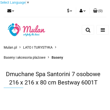
Select Language
▼
(
0
)
PLN
Zaloguj się
Zarejestruj się
EUR
Dodaj zgłoszenie
CZK
Mulan.pl
LATO I TURYSTYKA
Baseny i akcesoria plażowe
Baseny
Dmuchane Spa Santorini 7 osobowe
216 x 216 x 80 cm Bestway 6001T