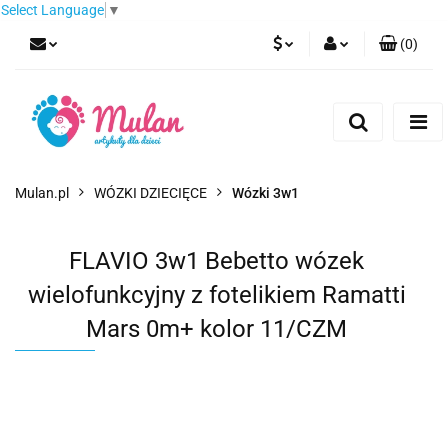
Select Language
▼
(
0
)
PLN
Zaloguj się
Zarejestruj się
EUR
Dodaj zgłoszenie
CZK
Mulan.pl
WÓZKI DZIECIĘCE
Wózki 3w1
FLAVIO 3w1 Bebetto wózek
wielofunkcyjny z fotelikiem Ramatti
Mars 0m+ kolor 11/CZM