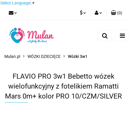
Select Language
▼
(
0
)
PLN
Zaloguj się
Zarejestruj się
EUR
Dodaj zgłoszenie
CZK
Mulan.pl
WÓZKI DZIECIĘCE
Wózki 3w1
FLAVIO PRO 3w1 Bebetto wózek
wielofunkcyjny z fotelikiem Ramatti
Mars 0m+ kolor PRO 10/CZM/SILVER