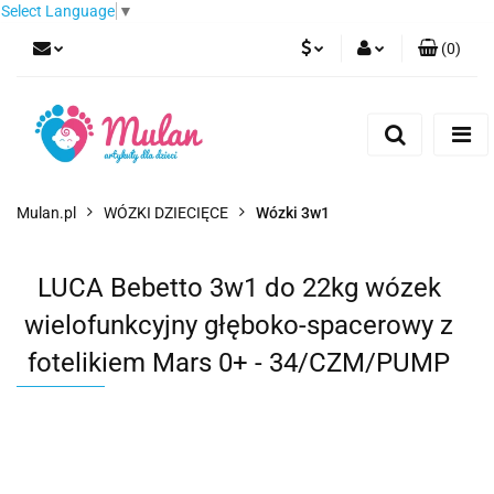
Select Language
▼
(
0
)
PLN
Zaloguj się
Zarejestruj się
EUR
Dodaj zgłoszenie
CZK
Mulan.pl
WÓZKI DZIECIĘCE
Wózki 3w1
LUCA Bebetto 3w1 do 22kg wózek
wielofunkcyjny głęboko-spacerowy z
fotelikiem Mars 0+ - 34/CZM/PUMP