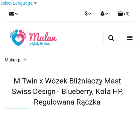
Select Language
▼
(
0
)
PLN
Zaloguj się
Zarejestruj się
EUR
Dodaj zgłoszenie
CZK
Mulan.pl
M.Twin x Wózek Bliźniaczy Mast
Swiss Design - Blueberry, Koła HP,
Regulowana Rączka