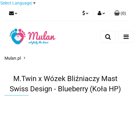
Select Language
▼
(
0
)
PLN
Zaloguj się
Zarejestruj się
EUR
Dodaj zgłoszenie
CZK
Mulan.pl
M.Twin x Wózek Bliźniaczy Mast
Swiss Design - Blueberry (Koła HP)