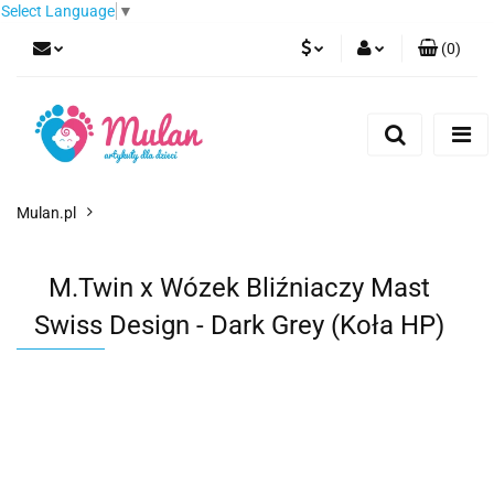
Select Language
▼
(
0
)
PLN
Zaloguj się
Zarejestruj się
EUR
Dodaj zgłoszenie
CZK
Mulan.pl
M.Twin x Wózek Bliźniaczy Mast
Swiss Design - Dark Grey (Koła HP)