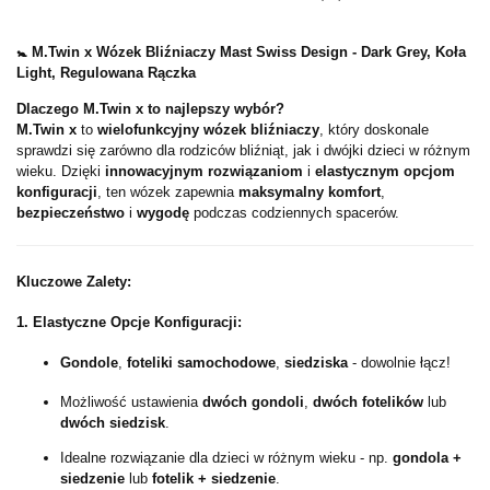
🚼 M.Twin x Wózek Bliźniaczy Mast Swiss Design - Dark Grey, Koła
Light, Regulowana Rączka
Dlaczego M.Twin x to najlepszy wybór?
M.Twin x
to
wielofunkcyjny wózek bliźniaczy
, który doskonale
sprawdzi się zarówno dla rodziców bliźniąt, jak i dwójki dzieci w różnym
wieku. Dzięki
innowacyjnym rozwiązaniom
i
elastycznym opcjom
konfiguracji
, ten wózek zapewnia
maksymalny komfort
,
bezpieczeństwo
i
wygodę
podczas codziennych spacerów.
Kluczowe Zalety:
1. Elastyczne Opcje Konfiguracji:
Gondole
,
foteliki samochodowe
,
siedziska
- dowolnie łącz!
Możliwość ustawienia
dwóch gondoli
,
dwóch fotelików
lub
dwóch siedzisk
.
Idealne rozwiązanie dla dzieci w różnym wieku - np.
gondola +
siedzenie
lub
fotelik + siedzenie
.