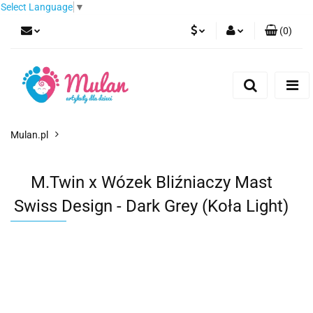
Select Language
▼
(
0
)
PLN
Zaloguj się
Zarejestruj się
EUR
Dodaj zgłoszenie
CZK
Mulan.pl
M.Twin x Wózek Bliźniaczy Mast
Swiss Design - Dark Grey (Koła Light)