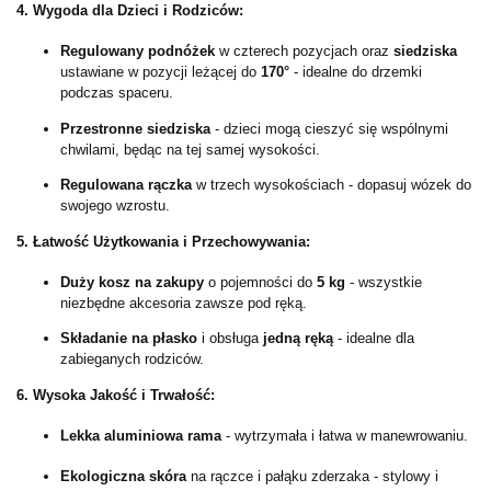
4. Wygoda dla Dzieci i Rodziców:
Regulowany podnóżek
w czterech pozycjach oraz
siedziska
ustawiane w pozycji leżącej do
170°
- idealne do drzemki
podczas spaceru.
Przestronne siedziska
- dzieci mogą cieszyć się wspólnymi
chwilami, będąc na tej samej wysokości.
Regulowana rączka
w trzech wysokościach - dopasuj wózek do
swojego wzrostu.
5. Łatwość Użytkowania i Przechowywania:
Duży kosz na zakupy
o pojemności do
5 kg
- wszystkie
niezbędne akcesoria zawsze pod ręką.
Składanie na płasko
i obsługa
jedną ręką
- idealne dla
zabieganych rodziców.
6. Wysoka Jakość i Trwałość:
Lekka aluminiowa rama
- wytrzymała i łatwa w manewrowaniu.
Ekologiczna skóra
na rączce i pałąku zderzaka - stylowy i