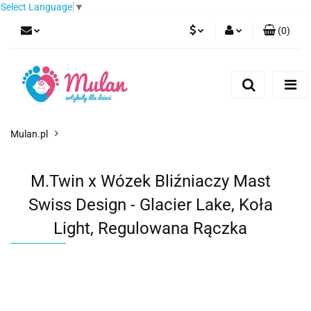
Select Language
▼
(
0
)
PLN
Zaloguj się
Zarejestruj się
EUR
Dodaj zgłoszenie
CZK
Mulan.pl
M.Twin x Wózek Bliźniaczy Mast
Swiss Design - Glacier Lake, Koła
Light, Regulowana Rączka