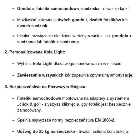
Gondole
,
foteliki samochodowe
,
siedziska
- dowolnie łącz!
Możliwość ustawienia
dwóch gondoli
,
dwóch fotelików
lub
dwóch siedzisk
.
Idealne rozwiązanie dla dzieci w różnym wieku - np.
gondola +
siedzenie
lub
fotelik + siedzenie
.
2. Personalizowane Koła Light:
Wybierz
koła Light
dla łatwego manewrowania w mieście.
Zawieszenie wszystkich kół
zapewnia optymalną amortyzację.
3. Bezpieczeństwo na Pierwszym Miejscu:
Foteliki samochodowe
montowane na adaptery z systemem
„click & go"
- słyszysz kliknięcie, gdy fotelik jest bezpiecznie
zamocowany.
Spełnia najwyższe normy bezpieczeństwa
EN 1888-2
.
Udźwig do 25 kg na siedzisko
- trwała i solidna konstrukcja.