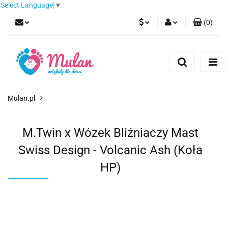
Select Language
▼
(
0
)
PLN
Zaloguj się
Zarejestruj się
EUR
Dodaj zgłoszenie
CZK
Mulan.pl
M.Twin x Wózek Bliźniaczy Mast
Swiss Design - Volcanic Ash (Koła
HP)