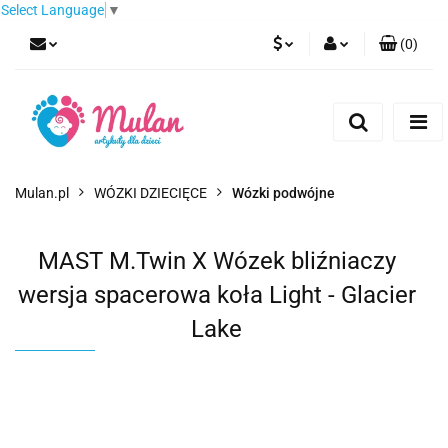
Select Language
▼
(
0
)
PLN
Zaloguj się
Zarejestruj się
EUR
Dodaj zgłoszenie
CZK
Mulan.pl
WÓZKI DZIECIĘCE
Wózki podwójne
MAST M.Twin X Wózek bliźniaczy
wersja spacerowa koła Light - Glacier
Lake