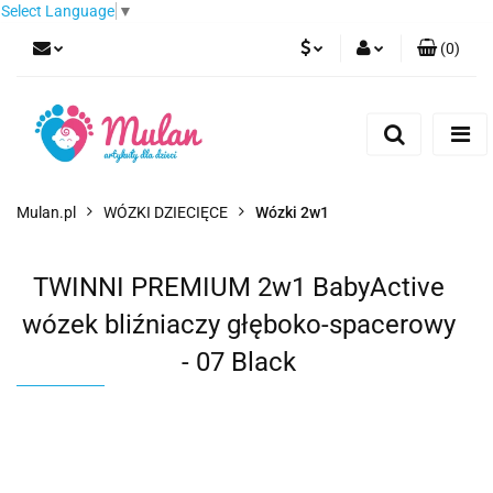
Select Language
▼
(
0
)
PLN
Zaloguj się
Zarejestruj się
EUR
Dodaj zgłoszenie
CZK
Mulan.pl
WÓZKI DZIECIĘCE
Wózki 2w1
TWINNI PREMIUM 2w1 BabyActive
wózek bliźniaczy głęboko-spacerowy
- 07 Black