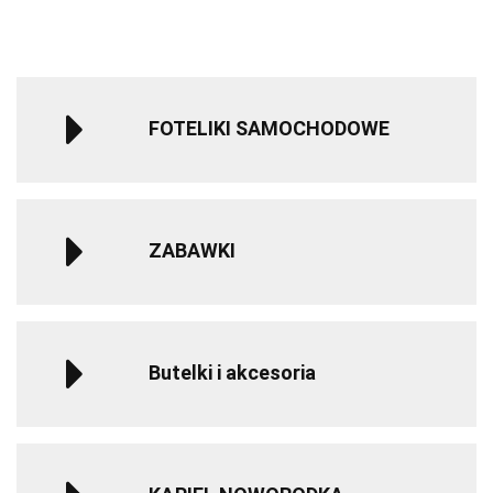
do 12 roku
do 
życia - Gray
życ
FOTELIKI SAMOCHODOWE
ZABAWKI
Butelki i akcesoria