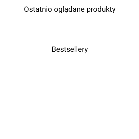
Ostatnio oglądane produkty
Bestsellery
M.Twin x
Rito
Wózek
Rubber
Auto na
Sparco Kids
ROAD FIX
Bliźniaczy
grey
Akumulator
3605.00
499.90
SK7000i i-Size
Bebe Confor
Mast
Qplay
Mercedes
fotelik
Fotelik
1804.00
Swiss
Rowerek
1240.00
279.90
GLC 63S
samochodowy
samochodo
Design -
trójkołowy