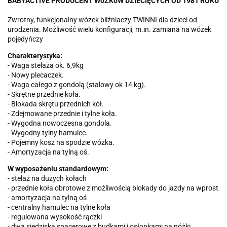
BABYACTIVE PRODUCENT WóZKóW DZIECIĘCYCH OD 1981 ROKU
Zwrotny, funkcjonalny wózek bliźniaczy TWINNI dla dzieci od
urodzenia. Możliwość wielu konfiguracji, m.in. zamiana na wózek
pojedyńczy
Charakterystyka:
- Waga stelaża ok. 6,9kg
- Nowy plecaczek.
- Waga całego z gondolą (stalowy ok 14 kg).
- Skrętne przednie koła.
- Blokada skrętu przednich kół.
- Zdejmowane przednie i tylne koła.
- Wygodna nowoczesna gondola.
- Wygodny tylny hamulec.
- Pojemny kosz na spodzie wózka.
- Amortyzacja na tylną oś.
W wyposażeniu standardowym:
- stelaż na dużych kołach
- przednie koła obrotowe z możliwością blokady do jazdy na wprost
- amortyzacja na tylną oś
- centralny hamulec na tylne koła
- regulowana wysokość rączki
- dwa siedziska spacerowe z budkami i osłonkami na nóżki