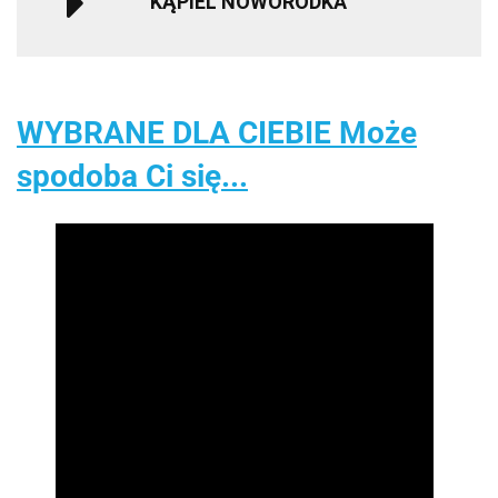
KĄPIEL NOWORODKA
WYBRANE DLA CIEBIE Może
spodoba Ci się...