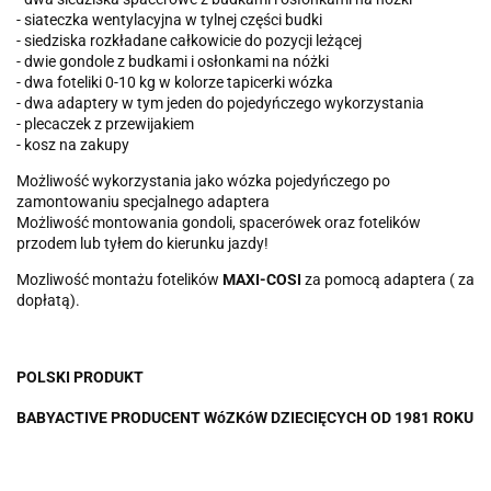
- siateczka wentylacyjna w tylnej części budki
- siedziska rozkładane całkowicie do pozycji leżącej
- dwie gondole z budkami i osłonkami na nóżki
- dwa foteliki 0-10 kg w kolorze tapicerki wózka
- dwa adaptery w tym jeden do pojedyńczego wykorzystania
- plecaczek z przewijakiem
- kosz na zakupy
Możliwość wykorzystania jako wózka pojedyńczego po
zamontowaniu specjalnego adaptera
Możliwość montowania gondoli, spacerówek oraz fotelików
przodem lub tyłem do kierunku jazdy!
Mozliwość montażu fotelików
MAXI-COSI
za pomocą adaptera ( za
dopłatą).
POLSKI PRODUKT
BABYACTIVE PRODUCENT WóZKóW DZIECIĘCYCH OD 1981 ROKU